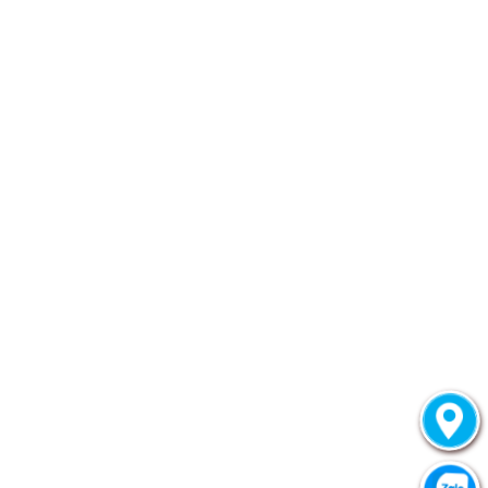
Tân, TpHCM.
Số điện thoại:
090 386 32 53
Zalo:
090 386 32 53
© chaunhua.com 2023. Made with ❤️ by
Hương Đá Online.